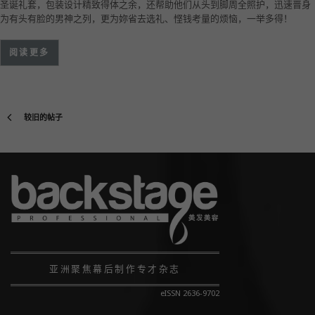
圣诞礼套，包装设计精致得体之余，还帮助他们从头到脚周全照护，迅速晋身
为有头有脸的男神之列，更为妳省去选礼、悭钱考量的烦恼，一举多得！
阅读更多
较旧的帖子
亚洲聚焦幕后制作专才杂志
eISSN 2636-9702