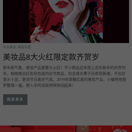
专业美容
,
美容专题
美妆品8大火红限定款齐贺岁
新年新气象，美妆产品更要大火红！不少精品近年搭上农历新年的庆贺列
车，相继推出红彤彤包装的应节商品，向全球炎黄子孙恭贺新禧，不仅好
意头十足，更添节日喜庆气氛。2019年穿戴红装的美妆产品，小编特地搜
罗整理一遍，想入手的话就得快快动起来！
阅读更多