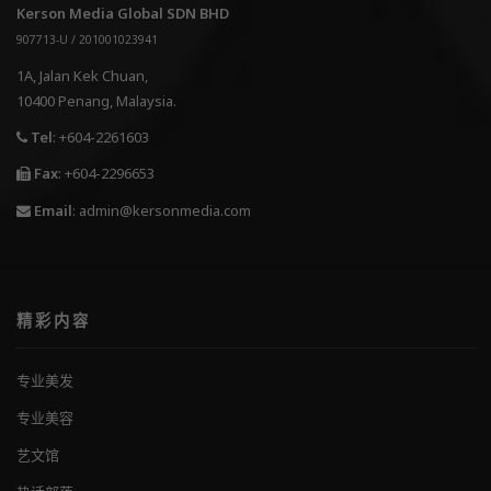
Kerson Media Global SDN BHD
907713-U / 201001023941
1A, Jalan Kek Chuan,
10400 Penang, Malaysia.
Tel
: +604-2261603
Fax
: +604-2296653
Email
:
admin@kersonmedia.com
精彩内容
专业美发
专业美容
艺文馆