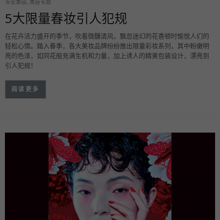
专业美容
,
美容专题
5大限量春妆引人犯规
在花卉活力盛开的季节，吹着微醺清风，飘忽迷幻的花香顿时愉悦人们的
轻松心情。踏入春季，各大美妆品牌纷纷推出限量彩妆系列，其中粉嫩明
亮的色泽，如同花般充满生机和力量，加上诱人的精美包装设计，漂亮到
引人犯规！
阅读更多